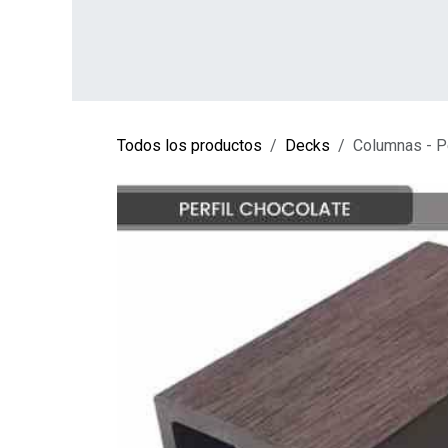
Ir al contenido
INICIO
TIENDA
SOBRE NOSOTROS
CO
Todos los productos
Decks
Columnas - P