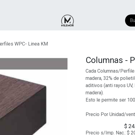
NTACTO
​FAQ
AYUDA
erfiles WPC- Linea KM
Columnas - P
Cada Columnas/Perfile
madera, 32% de polieti
aditivos (anti rayos UV,
madera).
Esto le permite ser 100
Precio Por Unidad/ven
$
24
Precio s/Imp. Nac.:
$
2