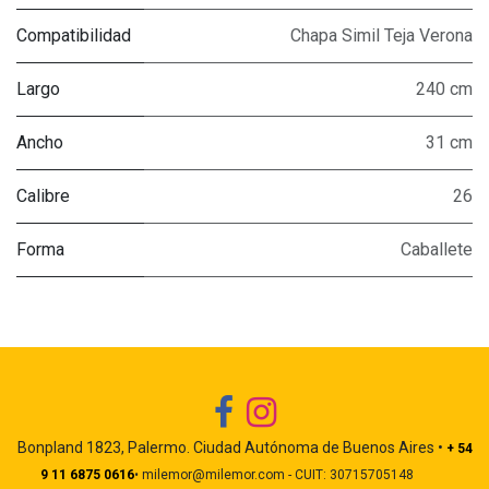
Compatibilidad
Chapa Simil Teja Verona
Largo
240 cm
Ancho
31 cm
Calibre
26
Forma
Caballete
Bonpland 1823, Palermo. Ciudad Autónoma de Buenos Aires •
+ 54
9 11 6875 0616
• milemor@milemor.com - CUIT: 30715705148