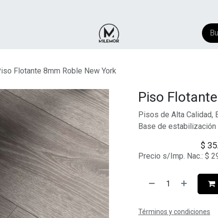
NTACTO
​FAQ
AYUDA
iso Flotante 8mm Roble New York
Piso Flotant
Pisos de Alta Calidad, 
Base de estabilización
$
35
Precio s/Imp. Nac.:
$
2
Términos y condiciones