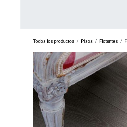
Ir al contenido
INICIO
TIENDA
SOBRE NOSOTROS
CO
Todos los productos
Pisos
Flotantes
P