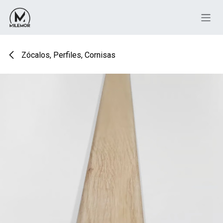
Ir al contenido
Zócalos, Perfiles, Cornisas