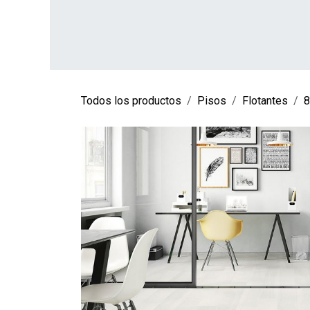
Ir al contenido
INICIO
TIENDA
SOBRE NOSOTROS
CO
Todos los productos
Pisos
Flotantes