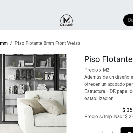
NTACTO
​FAQ
AYUDA
8mm
Piso Flotante 8mm Front Weiss
Piso Flotant
Precio x M2
Además de un diseño ext
ofrecen un acabado per
Estructura HDF, papel d
estabilización.
$
35
Precio s/Imp. Nac.:
$
2