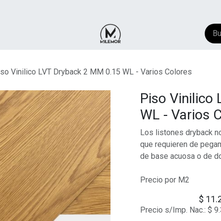
NTACTO
​FAQ
AYUDA
so Vinilico LVT Dryback 2 MM 0.15 WL - Varios Colores
Piso Vinilic
WL - Varios 
Los listones dryback n
que requieren de pegam
de base acuosa o de d
Precio por M2
$
11.
Precio s/Imp. Nac.:
$
9