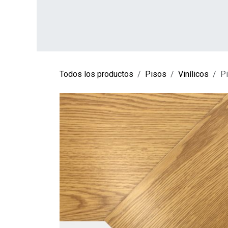
Ir al contenido
INICIO
TIENDA
SOBRE NOSOTROS
CO
Todos los productos
Pisos
Vinílicos
Pi