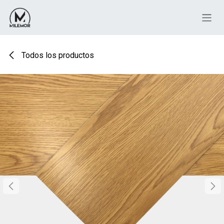
Ir al contenido
Todos los productos