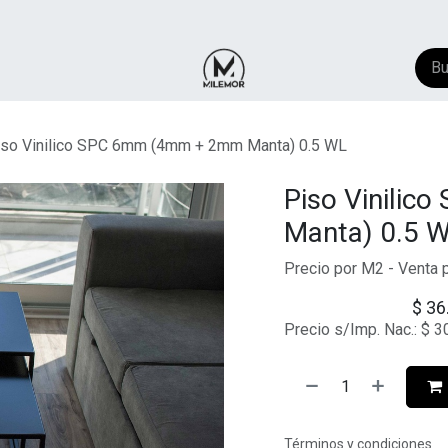
NTACTO
​FAQ
AYUDA
iso Vinilico SPC 6mm (4mm + 2mm Manta) 0.5 WL
Piso Vinili
Manta) 0.5 
Precio por M2 - Venta
$
36
Precio s/Imp. Nac.:
$
3
Términos y condiciones