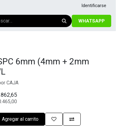
Identificarse
WHATSAPP
co SPC 6mm (4mm + 2mm
WL
 por CAJA
.862,65
0.465,00
Agregar al carrito