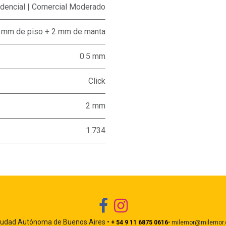
dencial | Comercial Moderado
 mm de piso + 2 mm de manta
0.5 mm
Click
2 mm
1.734
iudad Autónoma de Buenos Aires •
+ 54 9 11 6875 0616
• milemor@milemor.