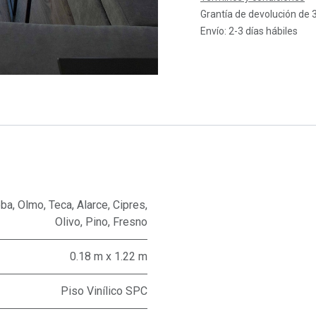
Grantía de devolución de 
Envío: 2-3 días hábiles
oba
,
Olmo
,
Teca
,
Alarce
,
Cipres
,
Olivo
,
Pino
,
Fresno
0.18 m x 1.22 m
Piso Vinílico SPC