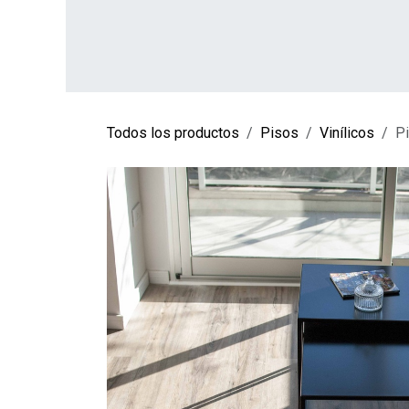
Ir al contenido
INICIO
TIENDA
SOBRE NOSOTROS
CO
Todos los productos
Pisos
Vinílicos
P