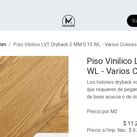
NTACTO
​FAQ
AYUDA
mm
Piso Vinilico LVT Dryback 2 MM 0.15 WL - Varios Colores
Piso Vinilic
WL - Varios 
Los listones dryback n
que requieren de pegam
de base acuosa o de d
Precio por M2
$
11.
Precio s/Imp. Nac.:
$
9