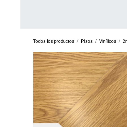
Ir al contenido
INICIO
TIENDA
SOBRE NOSOTROS
CO
Todos los productos
Pisos
Vinílicos
2