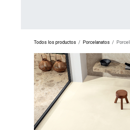
Ir al contenido
INICIO
TIENDA
SOBRE NOSOTROS
CO
Todos los productos
Porcelanatos
Porcel