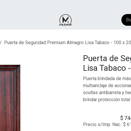
NTACTO
​FAQ
AYUDA
Puerta de Seguridad Premium Almagro Lisa Tabaco - 100 x 2
Puerta de S
Lisa Tabaco 
Puerta blindada de máx
multianclaje de accion
ocultas antibarreta y h
brindar protección tota
$
74
Precio s/Imp. Nac.:
$
6