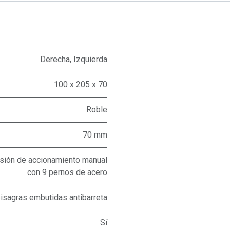
Derecha
,
Izquierda
100 x 205 x 70
Roble
70 mm
cisión de accionamiento manual
con 9 pernos de acero
bisagras embutidas antibarreta
Sí