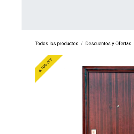
Ir al contenido
INICIO
TIENDA
SOBRE NOSOTROS
CO
Todos los productos
Descuentos y Ofertas
🔥10% OFF
🔥10% OFF