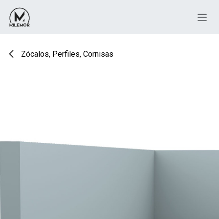
Ir al contenido
Zócalos, Perfiles, Cornisas