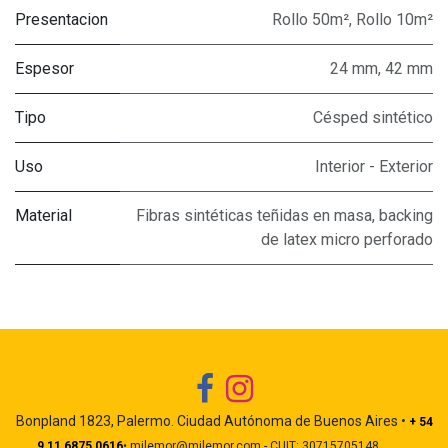
Presentacion
Rollo 50m²
,
Rollo 10m²
Espesor
24 mm
,
42 mm
Tipo
Césped sintético
Uso
Interior - Exterior
Material
Fibras sintéticas teñidas en masa, backing
de latex micro perforado
Bonpland 1823, Palermo. Ciudad Autónoma de Buenos Aires •
+ 54
9 11 6875 0616
• milemor@milemor.com - CUIT: 30715705148