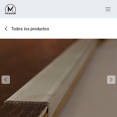
Ir al contenido
Todos los productos