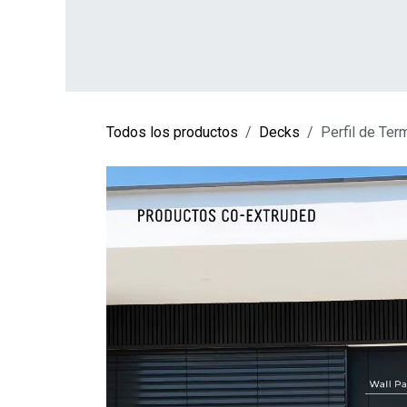
Ir al contenido
INICIO
TIENDA
SOBRE NOSOTROS
CO
Todos los productos
Decks
Perfil de Ter