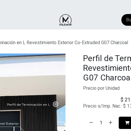
NTACTO
​FAQ
AYUDA
minación en L Revestimiento Exterior Co-Extruded G07 Charcoal
Perfil de Ter
Revestimient
G07 Charcoa
Precio por Unidad
$
21
Precio s/Imp. Nac.:
$
1