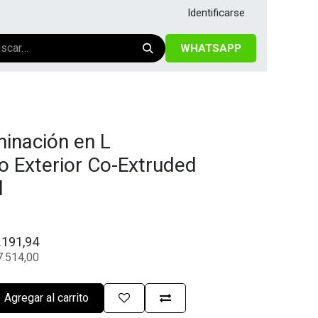
Identificarse
WHATSAPP
minación en L
o Exterior Co-Extruded
l
.191,94
7.514,00
Agregar al carrito