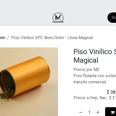
NTACTO
​FAQ
AYUDA
mm
Piso Vinílico SPC 4mm/5mm - Línea Magical
Piso Vinílic
Magical
Precio por M2
Piso flotante con sistem
transito comercial.
$
38
Precio s/Imp. Nac.:
$
3