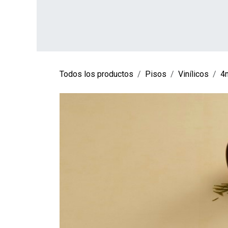
Ir al contenido
INICIO
TIENDA
SOBRE NOSOTROS
CO
Todos los productos
Pisos
Vinílicos
4