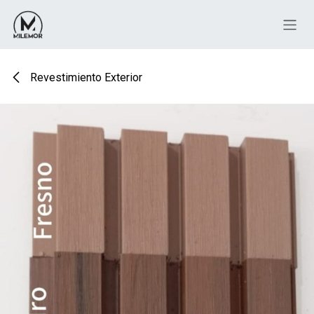
Ir al contenido
Revestimiento Exterior