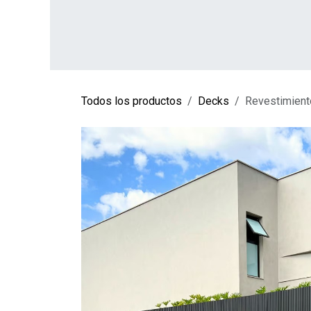
Ir al contenido
INICIO
TIENDA
SOBRE NOSOTROS
CO
Todos los productos
Decks
Revestimiento