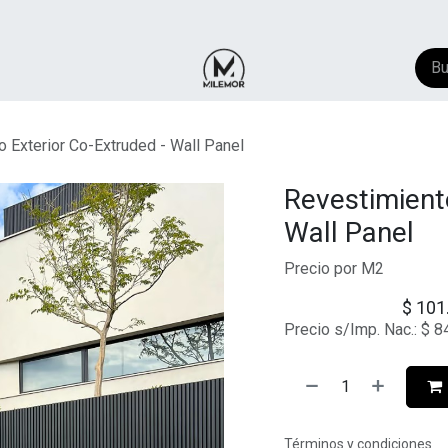
NTACTO
​FAQ
AYUDA
 Exterior Co-Extruded - Wall Panel
Revestimient
Wall Panel
Precio por M2
$
101
Precio s/Imp. Nac.:
$
8
Términos y condiciones