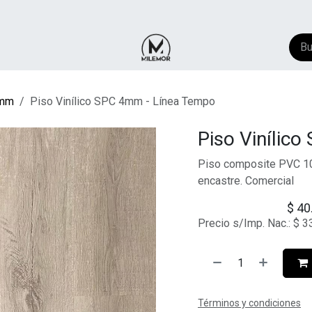
NTACTO
​FAQ
AYUDA
mm
Piso Vinílico SPC 4mm - Línea Tempo
Piso Vinílic
Piso composite PVC 10
encastre. Comercial
$
40
Precio s/Imp. Nac.:
$
3
Términos y condiciones