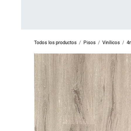
Ir al contenido
INICIO
TIENDA
SOBRE NOSOTROS
CO
Todos los productos
Pisos
Vinílicos
4