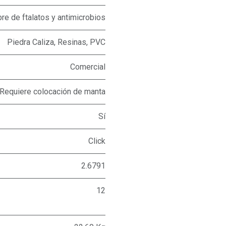
bre de ftalatos y antimicrobios
Piedra Caliza, Resinas, PVC
Comercial
Requiere colocación de manta
Sí
Click
2.6791
12