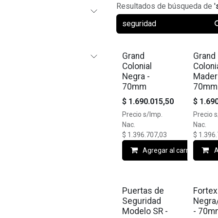
Resultados de búsqueda de
'
🔥10% OFF
🔥10% O
Grand
Grand
Colonial
Coloni
Negra -
Mader
70mm
70mm
$
1.690.015,50
$
1.69
Precio s/Imp.
Precio 
Nac.
Nac.
$
1.396.707,03
$
1.396
Agregar al carrito
A
🔥10% OFF
🔥10% O
Puertas de
Fortex
Seguridad
Negra
Modelo SR -
- 70m