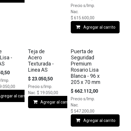
Precio s/Imp.
Nac.
$
615.600,00
Agregar al carrito
FF
🔥10% OFF
🔥10% OFF
e
Teja de
Puerta de
Lisa -
Acero
Seguridad
AS
Texturada -
Premium
Linea AS
Rosario Lisa
50,50
Blanca - 96 x
$
23.050,50
s/Imp.
205 x 70 mm
9.050,00
Precio s/Imp.
$
662.112,00
Nac.
$
19.050,00
gregar al carrito
Precio s/Imp.
Agregar al carrito
Nac.
$
547.200,00
Agregar al carrito