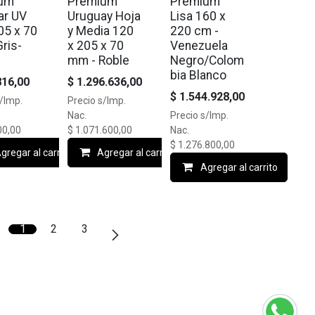
ium
Premium
Premium
ar UV
Uruguay Hoja
Lisa 160 x
05 x 70
y Media 120
220 cm -
ris-
x 205 x 70
Venezuela
mm - Roble
Negro/Colom
bia Blanco
816,00
$
1.296.636,00
$
1.544.928,00
s/Imp.
Precio s/Imp.
Nac.
Precio s/Imp.
00,00
$
1.071.600,00
Nac.
$
1.276.800,00
gregar al carrito
Agregar al carrito
Agregar al carrito
1
2
3