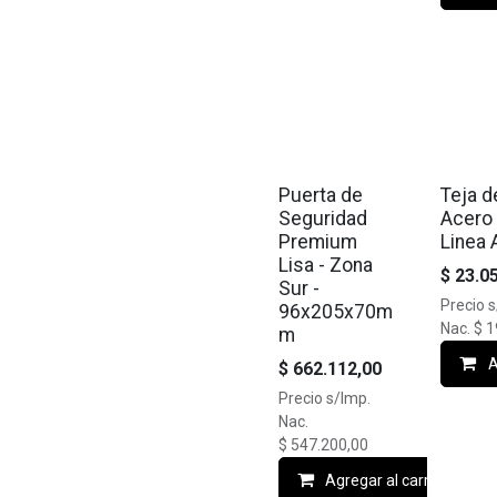
🔥10% OFF
🔥10% O
Puerta de
Teja d
Seguridad
Acero 
Premium
Linea 
Lisa - Zona
$
23.0
Sur -
Precio 
96x205x70m
Nac.
$
1
m
A
$
662.112,00
Precio s/Imp.
Nac.
$
547.200,00
Agregar al carrito