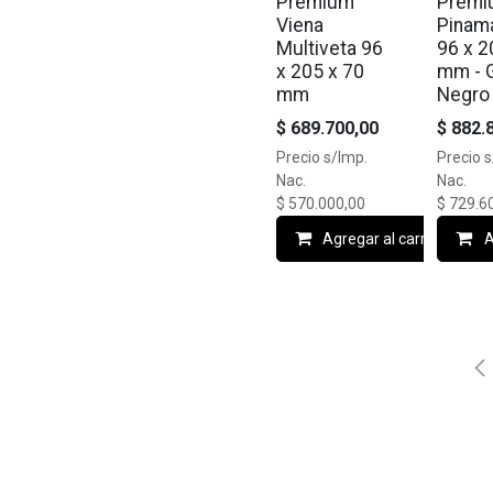
Premium
Prem
Viena
Pinam
Multiveta 96
96 x 2
x 205 x 70
mm - G
mm
Negro
$
689.700,00
$
882.
Precio s/Imp.
Precio 
Nac.
Nac.
$
570.000,00
$
729.6
Agregar al carrito
A