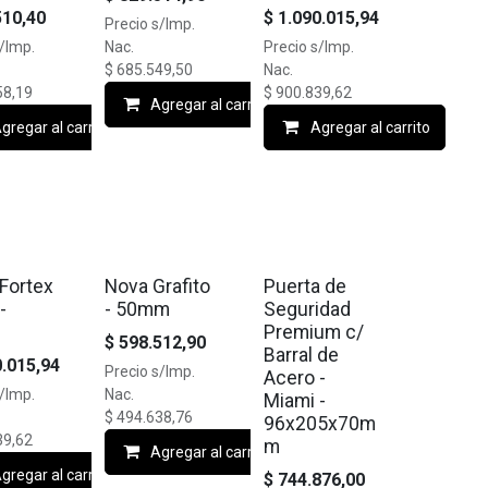
510,40
$
1.090.015,94
Precio s/Imp.
s/Imp.
Nac.
Precio s/Imp.
$
685.549,50
Nac.
58,19
$
900.839,62
Agregar al carrito
gregar al carrito
Agregar al carrito
FF
🔥10% OFF
🔥10% OFF
Fortex
Nova Grafito
Puerta de
-
- 50mm
Seguridad
Premium c/
$
598.512,90
Barral de
0.015,94
Precio s/Imp.
Acero -
s/Imp.
Nac.
Miami -
$
494.638,76
96x205x70m
39,62
m
Agregar al carrito
gregar al carrito
$
744.876,00