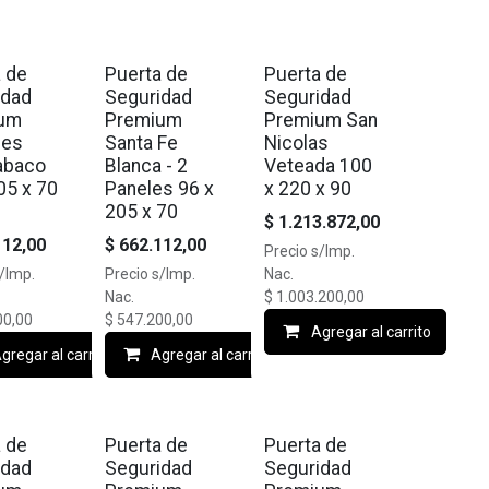
a de
Puerta de
Puerta de
idad
Seguridad
Seguridad
ium
Premium
Premium San
nes
Santa Fe
Nicolas
Tabaco
Blanca - 2
Veteada 100
05 x 70
Paneles 96 x
x 220 x 90
205 x 70
$
1.213.872,00
112,00
$
662.112,00
Precio s/Imp.
s/Imp.
Precio s/Imp.
Nac.
Nac.
$
1.003.200,00
00,00
$
547.200,00
Agregar al carrito
gregar al carrito
Agregar al carrito
a de
Puerta de
Puerta de
idad
Seguridad
Seguridad