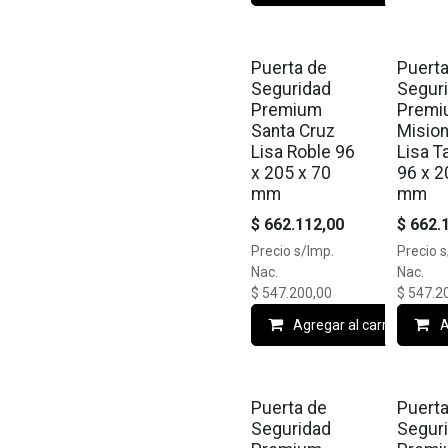
Puerta de
Puert
Seguridad
Segur
Premium
Prem
Santa Cruz
Misio
Lisa Roble 96
Lisa 
x 205 x 70
96 x 2
mm
mm
$
662.112,00
$
662.
Precio s/Imp.
Precio 
Nac.
Nac.
$
547.200,00
$
547.2
Agregar al carrito
A
Puerta de
Puert
Seguridad
Segur