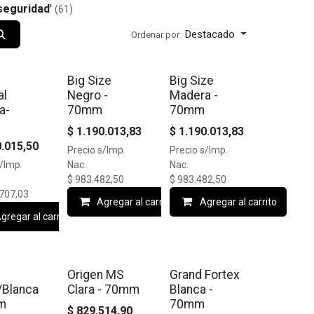
seguridad
'
(61)
Destacado
Ordenar por:
FF
🔥10% OFF
🔥10% OFF
Big Size
Big Size
al
Negro -
Madera -
a-
70mm
70mm
$
1.190.013,83
$
1.190.013,83
0.015,50
Precio s/Imp.
Precio s/Imp.
s/Imp.
Nac.
Nac.
$
983.482,50
$
983.482,50
.707,03
Agregar al carrito
Agregar al carrito
gregar al carrito
FF
🔥10% OFF
🔥10% OFF
Origen MS
Grand Fortex
/Blanca
Clara - 70mm
Blanca -
m
70mm
$
829.514,90