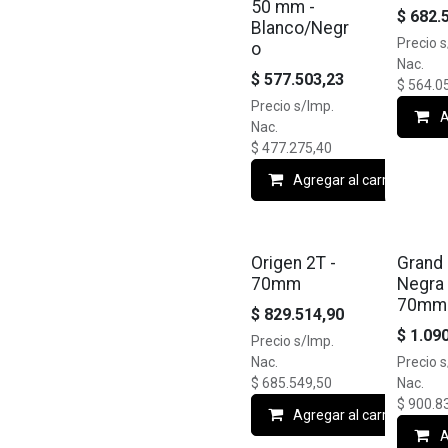
50 mm -
$
682.
Blanco/Negr
Precio 
o
Nac.
$
577.503,23
$
564.0
Precio s/Imp.
A
Nac.
$
477.275,40
Agregar al carrito
PREVENTA
🔥10% O
Origen 2T -
Grand 
70mm
Negra 
70mm
$
829.514,90
$
1.09
Precio s/Imp.
Nac.
Precio 
$
685.549,50
Nac.
$
900.8
Agregar al carrito
A