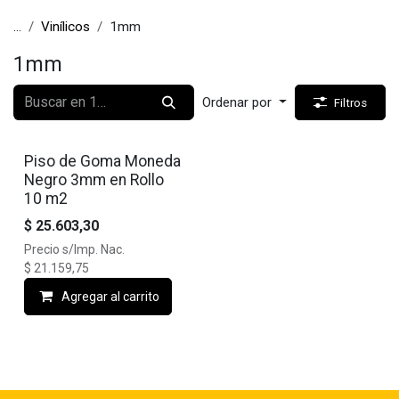
...
Vinílicos
1mm
1mm
Ordenar por
Filtros
Piso de Goma Moneda
Negro 3mm en Rollo
10 m2
$
25.603,30
Precio s/Imp. Nac.
$
21.159,75
Agregar al carrito