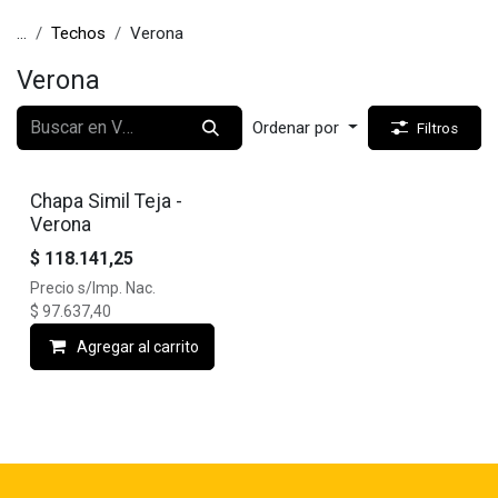
...
Techos
Verona
Verona
Ordenar por
Filtros
🔥10% OFF
Chapa Simil Teja -
Verona
$
118.141,25
Precio s/Imp. Nac.
$
97.637,40
Agregar al carrito